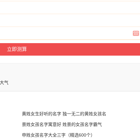
大气
黄姓女生好听的名字 独一无二的黄姓女孩名
景姓女孩名字寓意好 姓景的女孩名字霸气
申姓女孩名字大全三字（精选600个）