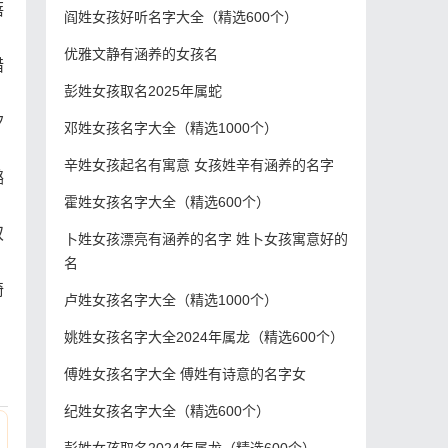
蓓
阎姓女孩好听名字大全（精选600个）
、
优雅文静有涵养的女孩名
惜
彭姓女孩取名2025年属蛇
、
汐
邓姓女孩名字大全（精选1000个）
、
辛姓女孩起名有寓意 女孩姓辛有涵养的名字
璐
霍姓女孩名字大全（精选600个）
、
双
卜姓女孩漂亮有涵养的名字 姓卜女孩寓意好的
、
名
绮
卢姓女孩名字大全（精选1000个）
姚姓女孩名字大全2024年属龙（精选600个）
傅姓女孩名字大全 傅姓有诗意的名字女
纪姓女孩名字大全（精选600个）