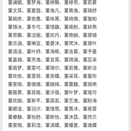
董澜毓、董梦海、董婷飘、董婷思、董若慕
董文菲、董夏茵、董逸凡、董箐逸、董琬妤
董婉彦、董依惠、董咏箐、董绮倩、董璇知
董惜冰、董冬可、董惜馥、董莜盼、董娇燕
董思飘、董洁俪、董欢丹、董艳婉、董黛锦
董念涵、董琳宜、董菱沐、董梵沐、董黛叶
董语凌、董叶妤、董海筱、董含慕、董予曼
董嘉锦、董芳逸、董宜霄、董琪澜、董蕊采
董南梦、董雯可、董琦尔、董若雅、董昕洁
董欢依、董萱荷、董芙蝶、董采菲、董曼彤
董雯琦、董倩珊、董婉绮、董蕾馥、董琬艳
董薇菁、董菲姬、董汐蓓、董叶梦、董瑶可
董欢婉、董新芊、董菡若、董艺逸、董盼海
董卿凌、董羽汐、董惜莺、董菁沐、董莜萱
董睿静、董怡舒、董新怡、董沐荔、董然贝
董雯琬、董莉滢、董淇蝶、董蝶夏、董逸蝶