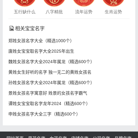
五行缺什么
八字精批
流年运势
生肖运势
相关宝宝名字
郑姓女孩名字大全（精选1000个）
唐姓女宝宝取名字大全2025年出生
魏姓女孩名字大全2024年属龙（精选600个）
黄姓女生好听的名字 独一无二的黄姓女孩名
孙姓女孩名字大全2024年属龙（精选600个）
景姓女孩名字寓意好 姓景的女孩名字霸气
谭姓女宝宝取名字龙年2024（精选600个）
申姓女孩名字大全三字（精选600个）