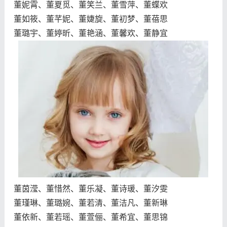
董妮霄、董夏觅、董笑兰、董雪萍、董蝶欢
董如筱、董芊妮、董婕旋、董初梦、董蓓思
董璐宇、董婷昕、董艳涵、董馨欢、董静宜
董茵滢、董惜然、董乐凝、董诗瑗、董汐雯
董瑾琳、董璐婉、董若清、董洁凡、董新琳
董依新、董若瑶、董萱俪、董希宜、董思锦