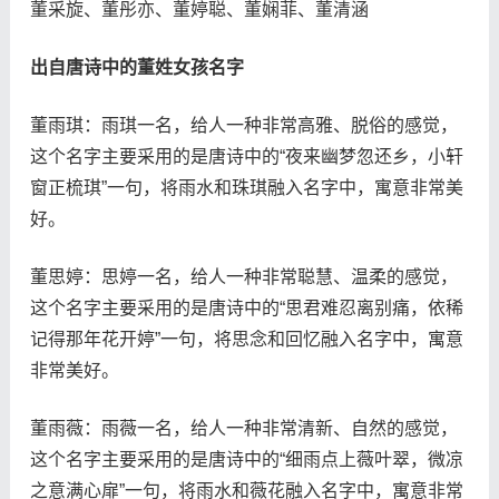
董采旋、董彤亦、董婷聪、董娴菲、董清涵
出自唐诗中的董姓女孩名字
董雨琪：雨琪一名，给人一种非常高雅、脱俗的感觉，
这个名字主要采用的是唐诗中的“夜来幽梦忽还乡，小轩
窗正梳琪”一句，将雨水和珠琪融入名字中，寓意非常美
好。
董思婷：思婷一名，给人一种非常聪慧、温柔的感觉，
这个名字主要采用的是唐诗中的“思君难忍离别痛，依稀
记得那年花开婷”一句，将思念和回忆融入名字中，寓意
非常美好。
董雨薇：雨薇一名，给人一种非常清新、自然的感觉，
这个名字主要采用的是唐诗中的“细雨点上薇叶翠，微凉
之意满心扉”一句，将雨水和薇花融入名字中，寓意非常