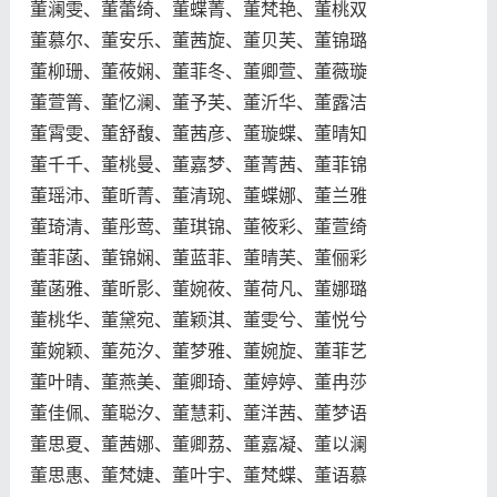
董澜雯、董蕾绮、董蝶菁、董梵艳、董桃双
董慕尔、董安乐、董茜旋、董贝芙、董锦璐
董柳珊、董莜娴、董菲冬、董卿萱、董薇璇
董萱箐、董忆澜、董予芙、董沂华、董露洁
董霄雯、董舒馥、董茜彦、董璇蝶、董晴知
董千千、董桃曼、董嘉梦、董菁茜、董菲锦
董瑶沛、董昕菁、董清琬、董蝶娜、董兰雅
董琦清、董彤莺、董琪锦、董筱彩、董萱绮
董菲菡、董锦娴、董蓝菲、董晴芙、董俪彩
董菡雅、董昕影、董婉莜、董荷凡、董娜璐
董桃华、董黛宛、董颖淇、董雯兮、董悦兮
董婉颖、董苑汐、董梦雅、董婉旋、董菲艺
董叶晴、董燕美、董卿琦、董婷婷、董冉莎
董佳佩、董聪汐、董慧莉、董洋茜、董梦语
董思夏、董茜娜、董卿荔、董嘉凝、董以澜
董思惠、董梵婕、董叶宇、董梵蝶、董语慕