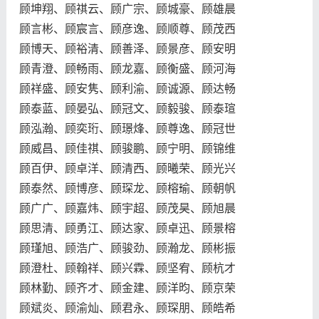
顾坤翔、顾祺云、顾广宗、顾城豪、顾雄晨
顾言彬、顾宸言、顾彦逸、顾顺尊、顾茂西
顾博天、顾裕清、顾善泽、顾景彦、顾安明
顾青澄、顾畅雨、顾龙嘉、顾衡盛、顾河海
顾祥盛、顾安隽、顾利渝、顾诚源、顾达畅
顾泰蓝、顾晏弘、顾冠文、顾毅骏、顾泰瑄
顾泓瀚、顾奕珩、顾璟烽、顾尊逸、顾冠世
顾威昌、顾佳祺、顾骏鹏、顾宁明、顾锦维
顾百伊、顾卓洋、顾清西、顾曦荣、顾光兴
顾泰然、顾博彦、顾琛龙、顾榕瑜、顾朝帆
顾广广、顾嘉炜、顾宇超、顾茂昊、顾旭晨
顾思清、顾勇江、顾达家、顾卓迅、顾景榕
顾瑾旭、顾浩广、顾骏劲、顾瀚龙、顾彬振
顾澄杜、顾翰祥、顾兴霖、顾坚宥、顾杭才
顾林勤、顾齐才、顾金建、顾洋昀、顾京荣
顾斌炎、顾渝灿、顾君永、顾琛朋、顾皓希