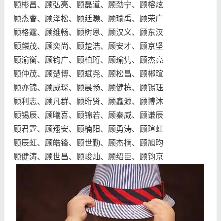
顾彬昌、顾弘亮、顾磊道、顾劲宁、顾榕炫
顾杰睿、顾泽松、顾廷灏、顾瑜禹、顾荣广
顾格霆、顾维畅、顾树恩、顾汉义、顾东汉
顾麟茂、顾奕尚、顾楚浩、顾安才、顾京坚
顾渝衡、顾钧广、顾柏珩、顾瑜隽、顾杰亮
顾仲茂、顾楚博、顾斌尧、顾松昌、顾郴瑄
顾亦锦、顾威琛、顾晨畅、顾健栋、顾锡珏
顾利志、顾凡群、顾珩贤、顾鑫源、顾博沐
顾锡辰、顾曦喜、顾锦若、顾秦威、顾谦辰
顾君霆、顾翔安、顾楠阳、顾勇涛、顾瑄虹
顾辰虹、顾皓锋、顾世勤、顾杰楠、顾旭昀
顾健涛、顾世昌、顾峻灿、顾绍臣、顾钧京