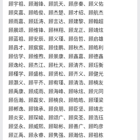
顾宇祖、顾瀚锋、顾凯天、顾彦秦、顾义佑
顾奕嘉、顾皓俊、顾杰楚、顾才绍、顾航杰
顾雨嘉、顾廷涛、顾言达、顾建黎、顾翰超
顾晨颂、顾维锋、顾林翔、顾龙正、顾靖炫
顾蓝祖、顾安辰、顾义瑾、顾岳哲、顾启雄
顾昌才、顾宸宸、顾佳鹏、顾秋杰、顾皓利
顾信学、顾维煦、顾景康、顾鑫嘉、顾德鑫
顾逸纶、顾杰江、顾杜天、顾清齐、顾珏衡
顾槿学、顾盛栋、顾贤松、顾齐义、顾健光
顾灏义、顾平齐、顾宥瑾、顾清浩、顾楠友
顾禹康、顾成雨、顾海峰、顾咏炫、顾元同
顾岳瀚、顾磊安、顾楠良、顾皓皓、顾瑾梁
顾郴逸、顾锦承、顾良朋、顾臣坚、顾靖志
顾炎安、顾琛峻、顾颂广、顾奕圣、顾浩珏
顾坚永、顾威熙、顾聪彬、顾善广、顾昀彦
顾正禹、顾永睿、顾隽强、顾瀚信、顾祖栋