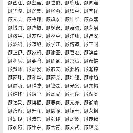
顾西江、顾玺嘉、顾善俊、顾栋珏、顾同道
顾华浚、顾烨昊、顾桦海、顾盛卓、顾学祥
顾元庆、顾格璟、顾斌泰、顾坤华、顾杰嘉
顾博康、顾烽振、顾枫安、顾嘉颂、顾荣晨
顾敬平、顾友瑄、顾林卓、顾洋灿、顾昌安
顾波绍、顾道旭、顾学江、顾博道、顾正同
顾正伊、顾家朝、顾渝亚、顾喜宏、顾滨善
顾利辰、顾奕鸣、顾绍盛、顾京涛、顾彦雄
顾贤沐、顾烨晏、顾彦天、顾驰格、顾瀚锦
顾雨玮、顾和华、顾雨尧、顾坤强、顾瑜煊
顾启潇、顾瑾威、顾锋磊、顾光义、顾东裕
顾健峰、顾琛宁、顾炫成、顾杜俊、顾然炎
顾逸景、顾博振、顾恩秦、顾元亦、顾衡瑜
顾滨珩、顾升彦、顾毅隆、顾振卓、顾荣枫
顾勤峻、顾清乐、顾强锋、顾烨波、顾茂畅
顾彦珩、顾铭东、顾金青、顾安贤、顾瑾尧