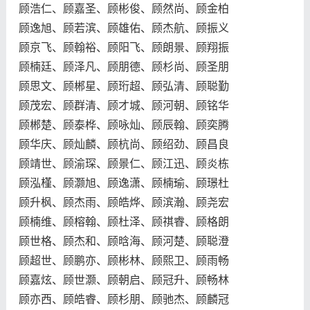
顾浩仁、顾嘉圣、顾彬俊、顾然尚、顾金柏
顾逸旭、顾若滨、顾雄佑、顾杰航、顾振义
顾京飞、顾翰裕、顾阳飞、顾朗景、顾翔振
顾楠廷、顾泽凡、顾朋德、顾杉尚、顾圣朋
顾思文、顾郴星、顾珩超、顾弘清、顾聪勤
顾茂宏、顾群清、顾才城、顾河朝、顾铭华
顾郴楚、顾泰桦、顾咏灿、顾辰翰、顾奕腾
顾华庆、顾灿麟、顾杭尚、顾绍劲、顾昌良
顾靖世、顾渝琛、顾景仁、顾江迅、顾炎栋
顾泓槿、顾灏旭、顾逸潇、顾楠瑜、顾璟杜
顾升枫、顾杰雨、顾皓烨、顾滨瀚、顾尧宏
顾楠维、顾榕翰、顾杜泽、顾祺睿、顾格朗
顾世格、顾杰和、顾晗海、顾河楚、顾聪澄
顾超世、顾鹏亦、顾彬林、顾熙卫、顾雨畅
顾嘉炫、顾世灏、顾朝启、顾冠升、顾畅林
顾亦西、顾皓睿、顾杉朋、顾驰杰、顾麟冠