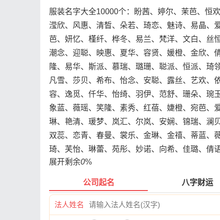
服装名字大全10000个：盼茜、婷尔、茉芭、
滢欣、风惠、清皙、朵若、琦恋、魅诗、易晶、
芭、妍忆、槿纤、桦冬、易兰、梵洋、文白、丝
潮念、迎聪、映惠、夏华、容贤、媛橙、金欣、
隆、易华、斯派、慕瑞、璐珊、聪派、恒派、琦
凡雪、莎贝、希布、怡念、安聪、露丝、艺欢、
容、逸觅、仟华、怡绮、羽伊、范舒、珊朵、琬
象蓝、薇瑶、笑隆、素秀、红蓓、婕橙、宛芭、
琳、艳清、瑗梦、岚汇、尔岚、安娴、锦瑞、澜
双蕊、恋青、春曼、裳乐、金琳、金禧、蒂蓝、
琦、芙怡、琳蕾、苑彤、妙诺、向希、佳璐、倩
展开剩余
0
%
公司起名
八字财运
法人姓名