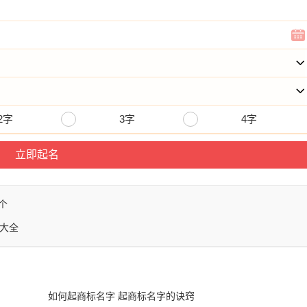
2字
3字
4字
个
大全
如何起商标名字 起商标名字的诀窍