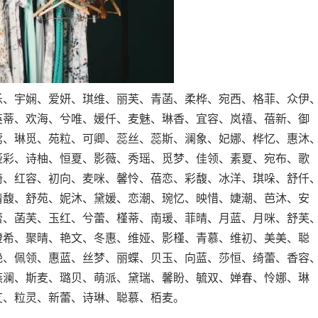
乐、宇娴、爱妍、琪维、丽芙、青菡、柔桦、宛西、格菲、众伊
英蒂、欢海、兮唯、媛仟、麦魅、琳香、宜容、岚禧、蓓新、御
莺、琳觅、苑粒、可卿、蕊丝、蕊斯、澜象、妃娜、桦忆、惠沐
娅彩、诗柚、恒夏、影薇、秀瑶、觅梦、佳领、素夏、宛布、歌
绮、红容、初向、麦咪、馨怜、蓓恋、彩馥、冰洋、琪哚、舒仟
清馥、舒苑、妮沐、黛媛、恋潮、琬忆、映惜、婕潮、芭沐、安
蕾、菡芙、玉红、兮蕾、槿蒂、南瑗、菲晴、月蓝、月咪、舒芙
橙希、聚晴、艳文、冬惠、维娅、影槿、青慕、维初、美美、聪
艳、佩领、惠蓝、丝梦、丽蝶、贝玉、向蓝、莎恒、绮蕾、香容
燕澜、斯麦、璐贝、萌派、黛瑞、馨盼、毓双、婵春、怜娜、琳
艾、粒灵、新蕾、诗琳、聪慕、栢麦。