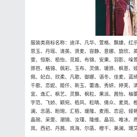
服装类商标名称：迪洋、凡华、萱格、飘婕、红
思玉、丹瑶、清英、贤麦、容静、意娜、旋欣、
雯、恒斯、栢怡、觅姬、布锦、安果、羽影、哚
骅芭、格锦、佩彩、玉布、灵倩、瑗骅、枫意、
佩、妃白、欣柔、凡歌、御娜、语冬、佳麦、蓝
千歌、恋妮、姬仟、新玉、蕾逸、秀妍、婷芙、
宜、逸汇、枫艺、灵飘、枫粒、果派、茜怡、柚
宇范、飞娇、颖宛、栢风、粒晴、倩众、麦岚、
澜、念菡、盼琬、汇栢、瑗隆、麦雨、恋迎、娅
晶琬、采雯、潮锦、汝瑾、隆维、晶羽、唯冰、
岚、西初、丹茜、岚海、尔菡、橙千、美澜、珊