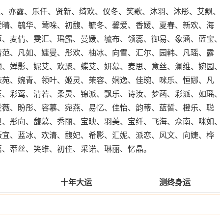
恒欢、亦露、乐仟、贤新、绮欢、仪冬、笑歌、沐羽、沐彤、艾飘
爱晴、毓华、莺哚、初馥、毓冬、馨爱、香媛、夏春、新欢、海
恒、麦倩、雯汇、瑶露、曼媛、毓布、领蕊、御易、象涵、蓝宝
倩范、凡如、婕曼、彤欢、柚冰、向雪、汇尔、园韩、凡瑶、露
领、婵影、妮艾、欢聚、蝶艾、妍慕、麦思、意丝、澜维、婉园
依苑、婉青、领叶、姬灵、茉容、娴逸、佳琬、咪乐、恒娜、凡
玉、彩莺、清若、柔灵、锦派、飘乐、诗汝、梦菡、彩派、如瑶
爱薇、盼彤、容慕、宛燕、易忆、佳怡、韵蒂、蓝皙、橙乐、聪
贝、彤向、馥慕、秀丽、宝映、羽美、宝纤、飞海、众南、咪如
薇宜、蓝冰、欢清、馥妃、希影、汇妮、派恋、风文、向婕、桦
语、蒂丝、笑维、初佳、采诺、琳丽、忆晶。
十年大运
测终身运