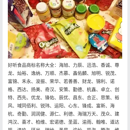
好听食品商标名称大全：海旭、力辰、迅浩、香诚、尊
龙、灿裕、逸纳、万顺、杰慕、鑫佑麟、旭明、锐茂、
富锦、禾永、浚振、荣华、若善善、财龙、锦利、诺
格、西达、扬美、奇汉、安策、勤德、杭鑫、卓立、创
特、西先、优龙、锋佑、辰优、昌东、合正、思策、裕
风、域同佰利、锐玮、运阳、心东、锋成、富新、海
杭、奇勤、润润健、源仁、利德、海瑞万天、茂众、建
鸿汉、喜才、柏维、宏诺德、圣蓝、渝雨、翰唯、道达