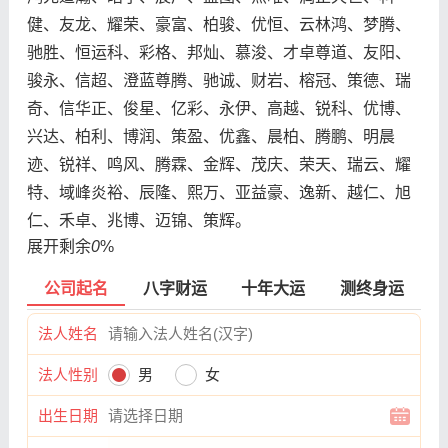
健、友龙、耀荣、豪富、柏骏、优恒、云林鸿、梦腾、
驰胜、恒运科、彩格、邦灿、慕浚、才卓尊道、友阳、
骏永、信超、澄蓝尊腾、驰诚、财岩、榕冠、策德、瑞
奇、信华正、俊星、亿彩、永伊、高越、锐科、优博、
兴达、柏利、博润、策盈、优鑫、晨柏、腾鹏、明晨
迹、锐祥、鸣风、腾霖、金辉、茂庆、荣天、瑞云、耀
特、域峰炎裕、辰隆、熙万、亚益豪、逸新、越仁、旭
仁、禾卓、兆博、迈锦、策辉。
展开剩余
0
%
公司起名
八字财运
十年大运
测终身运
法人姓名
法人性别
男
女
出生日期