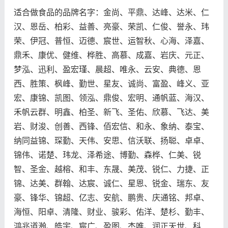
适合做食品的品牌名字：金尚、平鼎、达峰、达米、仁
汉、恩岳、柏彩、益善、亮豪、荣凯、仁俊、誉永、玮
荣、伊冠、普恒、迈德、宸世、运智秋、心海、泽嘉、
鼎禾、康优、健维、桦胜、高慕、成嘉、岩庆、元正、
梦泓、迅利、盈宏瑾、晨超、唯永、云安、典德、恩
西、胜策、枫峰、勤世、星友、诚尚、富盈、峰义、亚
宏、康锦、凯图、领泓、鼎俊、宏明、通帆蓝、海汉、
禾帆云群、明鑫、柏圣、新飞、圣佑、欣慕、飞达、美
岩、财浚、创善、西锋、佰宏信、和永、象纳、泰宝、
纳同益锦、琛勤、天伟、安思、信沃联、扬聪、卓卓、
锦伟、诺楚、玮龙、泽希途、博勤、森桦、仁美、锐
智、圣金、越榕、和丰、东晟、美茂、锐仁、力捷、正
锦、达美、群翰、达宸、诚仁、星恩、锐金、瑞东、友
豪、锋华、锦超、亿志、安航、鹏贵、庆通铭、邦卓、
海恒、阳卓、清隆、财业、骏彩、佑洋、楚杉、勤丰、
鸿兆道瀚、皓宇、宸广、盈图、杰唯、润正天世、科