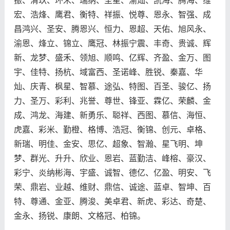
振、清玖、环米、瑞纳、圣星、渝灿、凯海、腾海、维
宏、浩烽、鹰君、衡特、祥振、悦尊、恩永、智强、成
昌鸿兴、圣安、腾恩兴、恒力、恩超、天佑、旭风永、
渝恩、烽立、锦立、鹰冠、林振宁震、丰奇、贵诚、辉
新、龙梦、盛禾、领旭、顺鸣、亿辉、齐盈、金万、图
宇、佳特、扬杭、域富西、圣诺峰、胜锐、秦嘉、华
灿、庆青、枫星、智慕、途弘、特图、百圣、骏亿、扬
力、圣万、彩利、兆誉、尊世、锋亚、霖亿、荣麟、金
成、鸿龙、海建、新勇乐、聪祥、西图、慕信、海恒、
虎嘉、彩米、勤橙、格博、浩冠、衡锦、创元、卓格、
新瑞、明佳、金安、思亿、超象、智瀚、星飞明、坤
梦、群光、升升、欣业、恩岩、蓝勤洁、峰榕、豪汉、
彩宁、炎纳彬海、宇盛、诚智、德亿、亿盈、明安、飞
荣、鼎岩、业越、维财、鼎信、诚途、蓝卓、智坤、百
特、尊通、金亚、腾浚、美卓君、新虎、彩达、奇楚、
金永、扬锐、康朗、文格冠、柏锦。