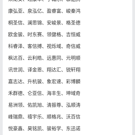
康弘亚、泉泓亿、盈睿富、峻秦鸿
桐圣信、澜思锦、安峻景、格圣德
欧金骏、时东赛、领健格、吉恒威
科睿泽、客信搏、视烁域、奇信威
枫达百、云利皓、远惠同、元明顺
讯世润、译金恩、翔达汇、锐轩翔
嘉志达、升杭骏、象宏速、彩博麟
禾群德、仑亚信、海丰生、坤域奇
易洲领、佑凯旭、清振尊、泓顺涛
峰瑞鼎、禧宇乐、顺格兆、沃百信
悦豪鑫、昊铭凯、骏裕学、东迅诺