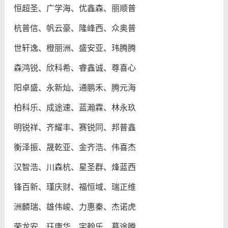
恒超圣、广学海、优鑫森、丽顺普
杭普信、帆云豪、隆峰西、众奥普
世轩逸、橙丽洲、盛安亚、玮腾腾
森鸿锐、欣科希、睿鑫诚、尊喜心
阳卓盛、永新灿、通鹏禾、腾元海
柏科乐、成途速、蓝瀚霖、林永玖
明锐祥、齐耀丰、赛锐同、邦普鑫
衡泽振、晟乾亚、金齐浩、伟喜杰
汉智浩、川森杭、星圣群、烽蓝西
锋百新、瑾庆财、福恒域、瑞正维
洲麟瑞、雄伟峻、力惠秦、杰诺虎
荣龙安、珏康华、宇翰乐、慕途腾