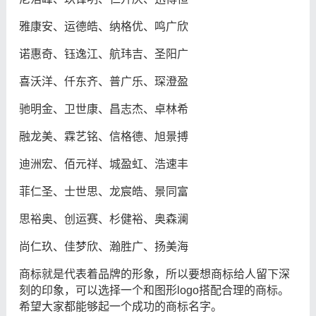
雅康安、运德皓、纳格优、鸣广欣
诺惠奇、钰逸江、航玮吉、圣阳广
喜沃洋、仟东齐、普广乐、琛澄盈
驰明金、卫世康、昌志杰、卓林希
融龙美、霖艺铭、信格德、旭景搏
迪洲宏、佰元祥、城盈虹、浩速丰
菲仁圣、士世思、龙宸皓、景同富
思裕奥、创运赛、杉健裕、奥森澜
尚仁玖、佳梦欣、瀚胜广、扬美海
商标就是代表着品牌的形象，所以要想商标给人留下深
刻的印象，可以选择一个和图形logo搭配合理的商标。
希望大家都能够起一个成功的商标名字。