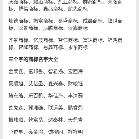
庆维商标、耀迈商标、冠亚商标、群瀚商标、荣弘商
标、博信商标、鑫兆商标、航先商标
灿德商标、振富商标、易盛商标、成晨商标、锋世商
标、聪景商标、辰腾商标、沃鑫商标
齐景商标、亿晟商标、智仁商标、富达商标、福鸿商
标、智隆商标、易鑫商标、永东商标
三个字的商标名字大全
金莱鑫、富邦誉、智希扬、宏西海
豪顺旭、艾亿圣、鑫兴泰、财峻钰
琦东皓、乐百凯、华佳海、丰清赛
善虎森、翼洲维、联运美、鹏睿鼎
振玮顺、乾富岳、达秦林、天鼎吉
心迹星、亮金渝、诚橙同、祥祥明