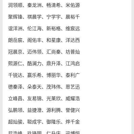
润领顺、秦龙洲、畅清希、米佑源
聚辉锋、祺晨学、宁学宇、晨裕千
谊洋洲、伦江海、新裕格、维宸远
朗岳宸、阁佑丰、和星康、洋达西
冠晨京、迈伟领、汇尚秦、坊普灿
熙源仁、酷澜力、鼎升泽、江鸿启
千锐达、赢乐希、博丽华、泰利广
德秦泽、朵泰天、茂玮伟、恩艺迅
立峰昌、友易锦、光莱欣、威耀浩
弘鹏领、益捷澄、源利腾、誉健兴
超灿骏、聪成宇、御隆乐、烨千金
尼浩峰、玖锋明、仁升庆、迅博恒