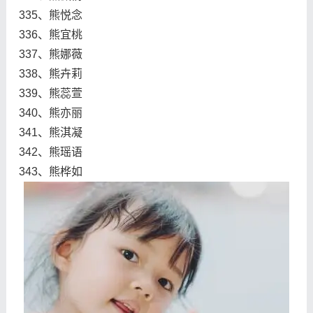
335、熊悦念
336、熊宜桃
337、熊娜薇
338、熊卉莉
339、熊蕊萱
340、熊亦丽
341、熊淇凝
342、熊瑶语
343、熊桦如